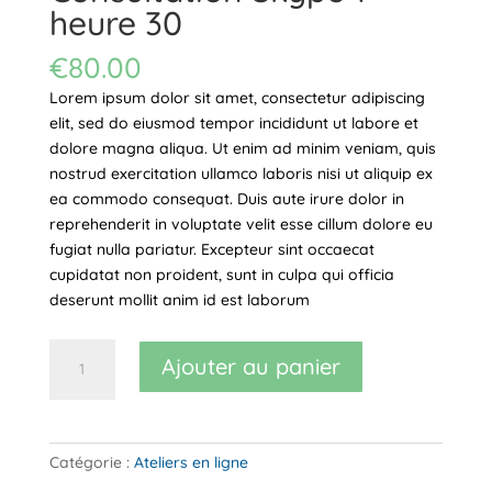
heure 30
€
80.00
Lorem ipsum dolor sit amet, consectetur adipiscing
elit, sed do eiusmod tempor incididunt ut labore et
dolore magna aliqua. Ut enim ad minim veniam, quis
nostrud exercitation ullamco laboris nisi ut aliquip ex
ea commodo consequat. Duis aute irure dolor in
reprehenderit in voluptate velit esse cillum dolore eu
fugiat nulla pariatur. Excepteur sint occaecat
cupidatat non proident, sunt in culpa qui officia
deserunt mollit anim id est laborum
quantité
Ajouter au panier
de
Consultation
Skype
1
Catégorie :
Ateliers en ligne
heure